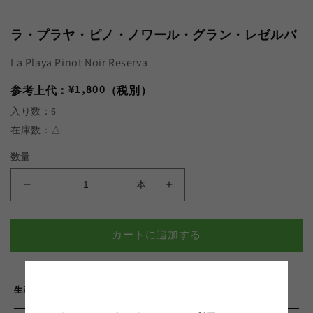
ー
ダ
ル
ラ・プラヤ・ピノ・ノワール・グラン・レゼルバ
で
メ
La Playa Pinot Noir Reserva
デ
ィ
通
¥1,800
参考上代：
ア
（税別）
(1)
常
入り数：6
を
価
開
在庫数：△
く
格
数量
本
ラ・
ラ・
プ
プ
ラ
ラ
カートに追加する
ヤ・
ヤ・
ピ
ピ
ノ・
ノ・
チリ
生産国
ノ
ノ
ワ
ワ