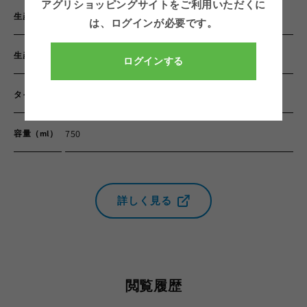
アグリショッピングサイトをご利用いただくに
ー
ー
DOカサブランカ・ヴァレー
生産地域
は、
ログインが必要です。
ル・
ル・
グ
グ
ラ・プラヤ
生産者
ログインする
ラ
ラ
ン・
ン・
レ
赤ワイン
レ
タイプ
ゼ
ゼ
ル
ル
750
容量（ml）
バ
バ
の
の
数
数
量
量
詳しく見る
を
を
減
増
ら
や
す
す
閲覧履歴