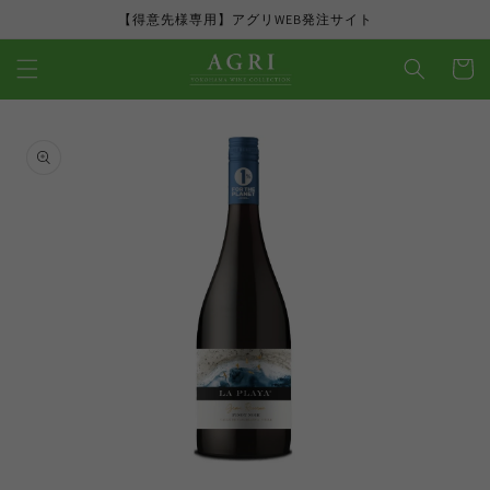
コンテ
【得意先様専用】アグリWEB発注サイト
ンツに
カ
進む
ー
ト
商品情
報にス
キップ
モ