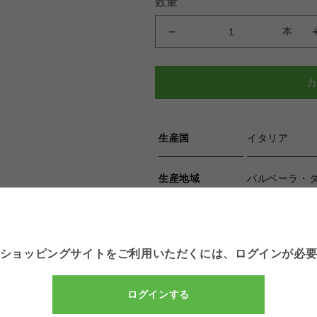
数量
本
ブ
リ
ッ
キ・
ア
ス
生産国
イタリア
テ
ィ
ジ
生産地域
バルベーラ・ダ
ャ
ー
生産者
ポデーリ・デ
ニ
バ
ショッピングサイトをご利用いただくには、
ログインが必
タイプ
ル
赤ワイン
ベ
ー
ログインする
容量（ml）
750
ラ・