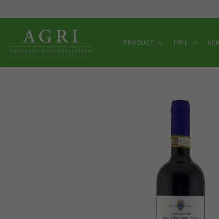
コンテ
ンツに
進む
PRODUCT
TYPE
NE
商品情
報にス
キップ