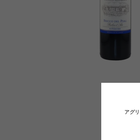
モ
ー
ダ
ル
で
メ
デ
アグリ
ィ
ア
(1)
を
開
く