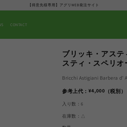
【得意先様専用】アグリWEB発注サイト
WS
CONTACT
ブリッキ・アステ
スティ・スペリオー
Bricchi Astigiani Barbera d'
通
¥4,000
参考上代：
（税別）
常
入り数：6
価
格
在庫数：△