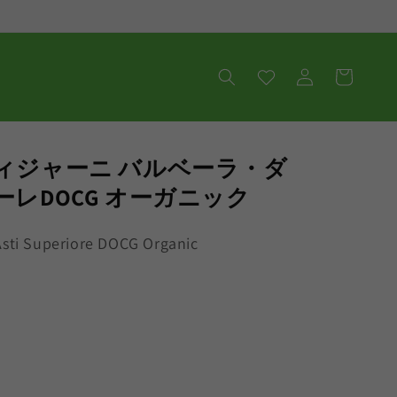
ロ
カ
グ
ー
イ
ト
ン
ィジャーニ バルベーラ・ダ
レDOCG オーガニック
 Asti Superiore DOCG Organic