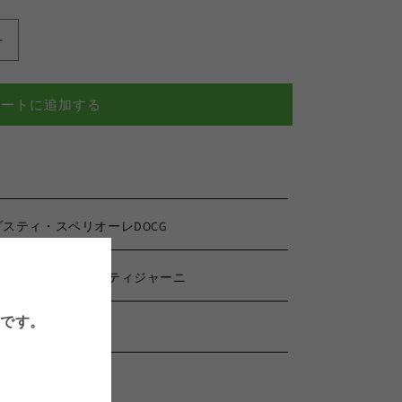
ブ
リ
ッ
カートに追加する
キ・
ア
ス
テ
ィ
ジ
スティ・スペリオーレDOCG
ャ
ー
イ・ブリッキ・アスティジャーニ
ニ
バ
要です。
ル
ベ
ー
ラ・