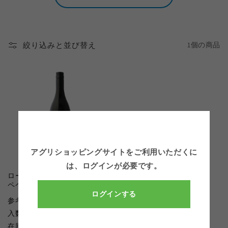
:
絞り込みと並び替え
1個の商品
アグリショッピングサイトをご利用いただくに
は、
ログインが必要です。
ローリング ピノ ノワール クロ
ペペ サンタ リタ ヒルズ
ログインする
通
¥8,800
参考上代：
（税別）
常
入数：12
価
在庫数：△