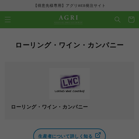
コンテ
【得意先様専用】アグリWEB発注サイト
ンツに
カ
進む
ー
ト
コ
ローリング・ワイン・カンパニー
レ
ク
シ
ョ
ン
:
コ
ローリング・ワイン・カンパニー
レ
ク
シ
ョ
生産者について詳しく知る
ン