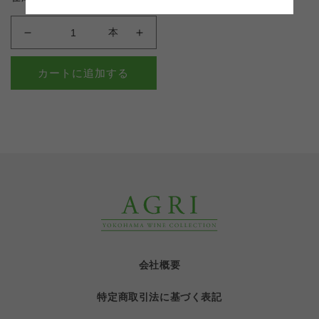
格
本
の
の
数
数
カートに追加する
量
量
を
を
減
増
ら
や
す
す
会社概要
特定商取引法に基づく表記