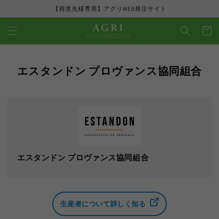
コンテ
【得意先様専用】アグリWEB発注サイト
ンツに
カ
進む
ー
ト
コ
エスタンドン プロヴァンス協同組合
レ
ク
シ
ョ
ン
:
コ
エスタンドン プロヴァンス協同組合
レ
ク
シ
ョ
生産者について詳しく知る
ン
: