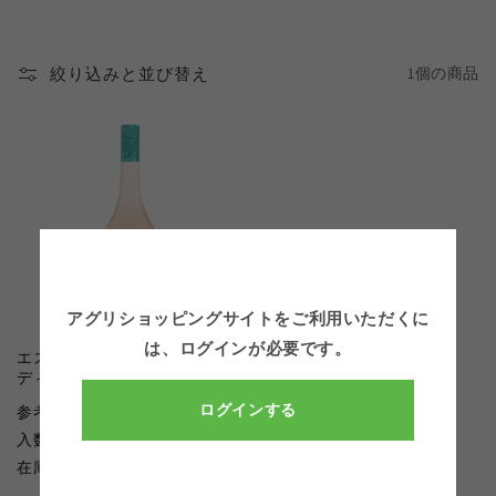
絞り込みと並び替え
1個の商品
アグリショッピングサイトをご利用いただくに
は、
ログインが必要です。
エスタンドン モザイク IGPメ
ディテラネ ロゼ SC
ログインする
通
¥2,500
参考上代：
（税別）
常
入数：6
価
在庫数：△
格