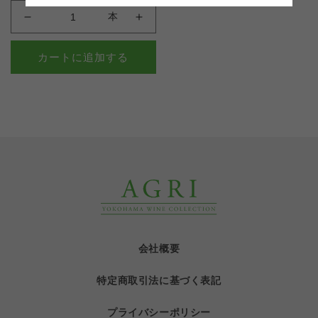
本
の
の
数
数
カートに追加する
量
量
を
を
減
増
ら
や
す
す
会社概要
特定商取引法に基づく表記
プライバシーポリシー